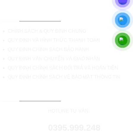
CHÍNH SÁCH & HỖ TRỢ
CHÍNH SÁCH & QUY ĐỊNH CHUNG
QUY ĐỊNH VÀ HÌNH THỨC THANH TOÁN
QUY ĐỊNH CHÍNH SÁCH BẢO HÀNH
QUY ĐỊNH VẬN CHUYỂN VÀ GIAO NHẬN
QUY ĐỊNH CHÍNH SÁCH ĐỔI TRẢ VÀ HOÀN TIỀN
QUY ĐỊNH CHÍNH SÁCH VỀ BẢO MẬT THÔNG TIN
TƯ VẤN & HỖ TRỢ KHÁCH HÀNG
HOTLINE TƯ VẤN:
0395.999.248