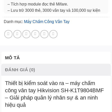
– Tích hợp module đọc thẻ Mifare.
– Lưu trữ 3000 thẻ, 3000 vân tay và 100,000 sự kiện
Chấm công.
Danh mục:
Máy Chấm Công Vân Tay
– Hỗ trợ tính năng Chấm công, tạo Báo cáo Tự động,
Module Vân tay Quang học.
– Giao tiếp Uplink: TCP-IP, WIFI.
MÔ TẢ
ĐÁNH GIÁ (0)
Thiết bị kiểm soát vào ra – máy chấm
công vân tay Hikvision SH-K1T9804BMF
– Giải pháp quản lý nhân sự & an ninh
hiệu quả