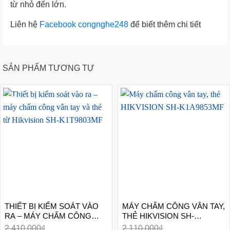
từ nhỏ đến lớn.
Liên hệ
Facebook congnghe248
để biết thêm chi tiết
SẢN PHẨM TƯƠNG TỰ
-45%
-50%
THIẾT BỊ KIỂM SOÁT VÀO
MÁY CHẤM CÔNG VÂN TAY,
RA – MÁY CHẤM CÔNG
THẺ HIKVISION SH-
VÂN TAY VÀ THẺ TỪ
K1A9853MF
2.410.000
₫
2.110.000
₫