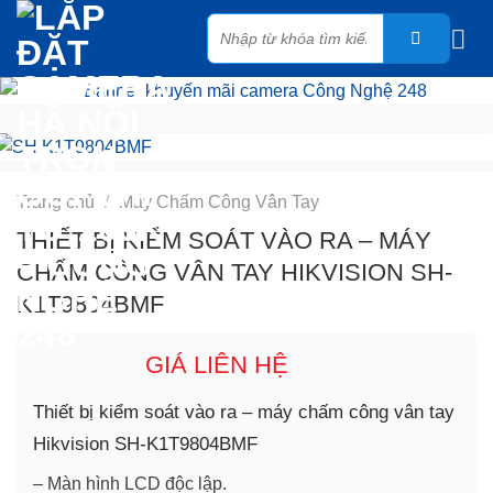
Skip
Tìm
to
kiếm:
content
Trang chủ
/
Máy Chấm Công Vân Tay
THIẾT BỊ KIỂM SOÁT VÀO RA – MÁY
CHẤM CÔNG VÂN TAY HIKVISION SH-
K1T9804BMF
GIÁ LIÊN HỆ
Thiết bị kiểm soát vào ra – máy chấm công vân tay
Hikvision SH-K1T9804BMF
– Màn hình LCD độc lập.