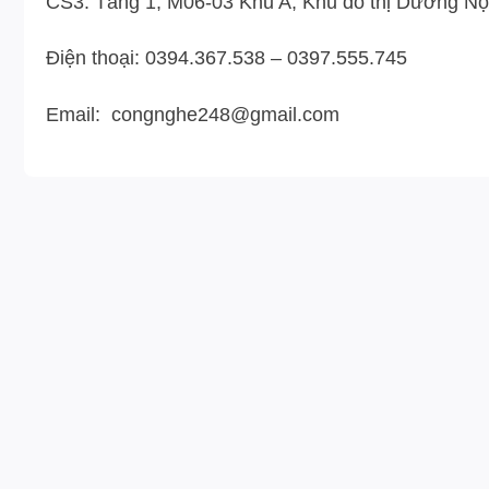
CS3: Tầng 1, M06-03 Khu A, Khu đô thị Dương Nội
Điện thoại: 0394.367.538 – 0397.555.745
Email: congnghe248@gmail.com