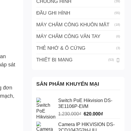
CHUÔNG HÌNH
(39)
ĐẦU GHI HÌNH
(55)
MÁY CHẤM CÔNG KHUÔN MẶT
(18)
MÁY CHẤM CÔNG VÂN TAY
(6)
THẺ NHỚ & Ổ CỨNG
(3)
 an
THIẾT BỊ MẠNG
(53)
háp sát
SẢN PHẨM KHUYẾN MẠI
ng đơn
n mạch,
Switch PoE Hikvision DS-
3E1106P-EI/M
Giá
Giá
1.230.000
₫
620.000
₫
gốc
hiện
Camera IP HIKVISION DS-
là:
tại
2CD1047G2H-LIU