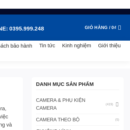
GIỎ HÀNG /
0
₫
E: 0395.999.248
Tin tức
Kinh nghiệm
Giới thiệu
sách bảo hành
DANH MỤC SẢN PHẨM
CAMERA & PHỤ KIỆN
(419)
CAMERA
ra,
việc
CAMERA THEO BỘ
(5)
ng và