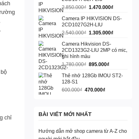
1.230.000₫.
là:
khách
Giá
Giá
2.850.000
₫
1.470.000
₫
620.000₫.
trường
gốc
hiện
Camera IP HIKVISION DS-
là:
tại
,
2CD1027G2H-LIU
2.850.000₫.
là:
.
Giá
Giá
2.540.000
₫
1.305.000
₫
1.470.000₫.
gốc
hiện
Camera Hikvision DS-
là:
tại
2CD1323G2-LIU 2MP có mic,
2.540.000₫.
là:
ghi hình màu
1.305.000₫.
Giá
Giá
1.780.000
₫
895.000
₫
gốc
hiện
 bộ
Thẻ nhớ 128Gb IMOU ST2-
là:
tại
128-S1
1.780.000₫.
là:
Giá
Giá
600.000
₫
470.000
₫
895.000₫.
gốc
hiện
là:
tại
600.000₫.
là:
BÀI VIẾT MỚI NHẤT
470.000₫.
g chỉ
Hướng dẫn mở shop camera từ A-Z cho
người mới bắt đầu