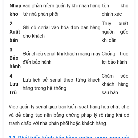
Nhập
vào phần mềm quản lý khi nhận hàng
tồn kho
kho
từ nhà phân phối
chính xác
2.
Truy xuất
Ghi số serial vào hóa đơn bán hàng
Xuất
nguồn gốc
cho khách
bán
khi cần
3.
Đối chiếu serial khi khách mang máy
Chống trục
Bảo
đến bảo hành
lợi bảo hành
hành
4.
Chăm sóc
Lưu lịch sử serial theo từng khách
Lưu
khách hàng
hàng trong hệ thống
trữ
sau bán
Việc quản lý serial giúp bạn kiểm soát hàng hóa chặt chẽ
và dễ dàng tạo nên bằng chứng pháp lý rõ ràng khi có
tranh chấp với nhà phân phối hoặc khách hàng.
3.3. Phát triển kênh bán hàng online song song với