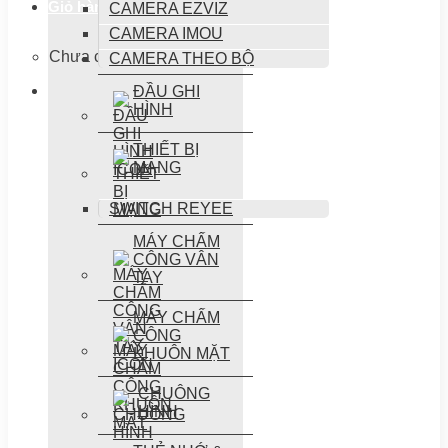
Giỏ hàng /
0
₫
CAMERA EZVIZ
CAMERA IMOU
Chưa có sản phẩm trong giỏ hàng.
CAMERA THEO BỘ
ĐẦU GHI
HÌNH
THIẾT BỊ
MẠNG
SWITCH REYEE
MÁY CHẤM
CÔNG VÂN
TAY
MÁY CHẤM
CÔNG
KHUÔN MẶT
CHUÔNG
HÌNH