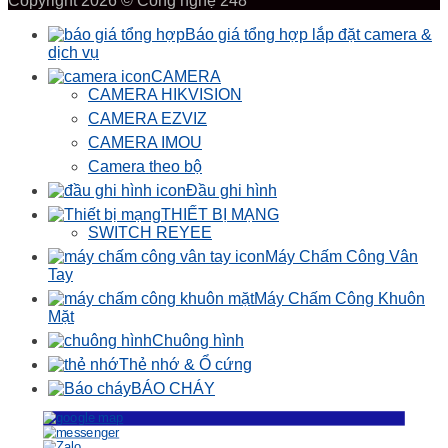
Copyright 2026 © Công nghệ 248
Báo giá tổng hợp lắp đặt camera &
dịch vụ
CAMERA
CAMERA HIKVISION
CAMERA EZVIZ
CAMERA IMOU
Camera theo bộ
Đầu ghi hình
THIẾT BỊ MẠNG
SWITCH REYEE
Máy Chấm Công Vân
Tay
Máy Chấm Công Khuôn
Mặt
Chuông hình
Thẻ nhớ & Ổ cứng
BÁO CHÁY