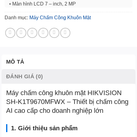
• Màn hình LCD 7 – inch, 2 MP
• Tối đa 6.000 khuôn mặt, 10.000 vân tay và 50.000
Danh mục:
Máy Chấm Công Khuôn Mặt
thẻ
• Kết nối TCP/IP, Hỗ trợ Hikvision cloud.
• Thời gian nhận diện: <0.2 s/user,
• Ngôn ngữ: English, Tiếng Việt
• Kết nối: USB, khoá điện, nút nhấn Exit, cửa, RS –
485
MÔ TẢ
ĐÁNH GIÁ (0)
Máy chấm công khuôn mặt HIKVISION
SH-K1T9670MFWX – Thiết bị chấm công
AI cao cấp cho doanh nghiệp lớn
1. Giới thiệu sản phẩm