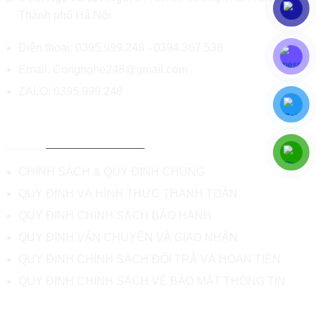
Thành phố Hà Nội
Điện thoại: 0395.999.248 -
0394.367.538
Email:
Congnghe248@gmail.com
ZALO:
0395.999.248
CHÍNH SÁCH & HỖ TRỢ
CHÍNH SÁCH & QUY ĐỊNH CHUNG
QUY ĐỊNH VÀ HÌNH THỨC THANH TOÁN
QUY ĐỊNH CHÍNH SÁCH BẢO HÀNH
QUY ĐỊNH VẬN CHUYỂN VÀ GIAO NHẬN
QUY ĐỊNH CHÍNH SÁCH ĐỔI TRẢ VÀ HOÀN TIỀN
QUY ĐỊNH CHÍNH SÁCH VỀ BẢO MẬT THÔNG TIN