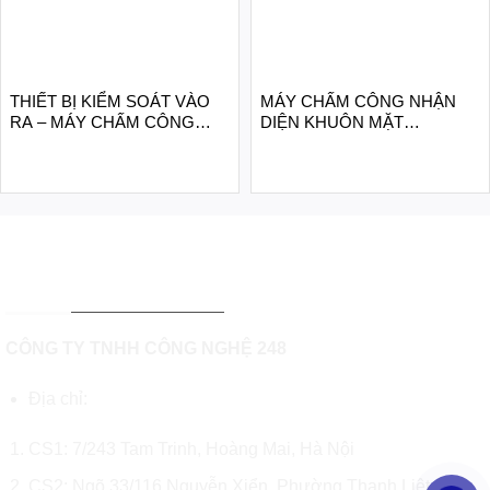
THIẾT BỊ KIỂM SOÁT VÀO
MÁY CHẤM CÔNG NHẬN
RA – MÁY CHẤM CÔNG
DIỆN KHUÔN MẶT
KHUÔN MẶT, VÂN TAY, THẺ
HIKVISION DS-K1T671MF
MIFARE HIKVISION DS-
K1T341CMF
THÔNG TIN LIÊN HỆ
CÔNG TY TNHH CÔNG NGHỆ 248
Địa chỉ:
CS1:
7/243 Tam Trinh, Hoàng Mai, Hà Nội
CS2: Ngõ 33/116 Nguyễn Xiển, Phường Thanh Liệt,