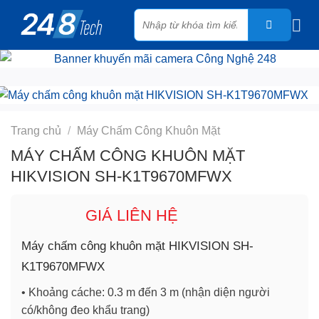
Skip
Tìm
to
kiếm:
content
Trang chủ
/
Máy Chấm Công Khuôn Mặt
MÁY CHẤM CÔNG KHUÔN MẶT
HIKVISION SH-K1T9670MFWX
GIÁ LIÊN HỆ
Máy chấm công khuôn mặt HIKVISION SH-
K1T9670MFWX
• Khoảng cáche: 0.3 m đến 3 m (nhận diện người
có/không đeo khẩu trang)