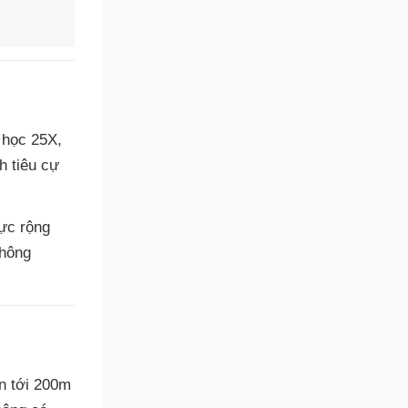
 học 25X,
h tiêu cự
ực rộng
thông
n tới 200m