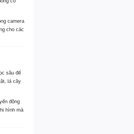
hông có
dòng camera
ởng cho các
ọc sâu để
ật, lá cây
uyển động
hi hình mà