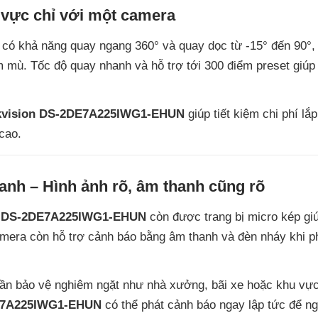
 vực chỉ với một camera
có khả năng quay ngang 360° và quay dọc từ -15° đến 90°,
 mù. Tốc độ quay nhanh và hỗ trợ tới 300 điểm preset giúp
kvision DS-2DE7A225IWG1-EHUN
giúp tiết kiệm chi phí lắp
cao.
anh – Hình ảnh rõ, âm thanh cũng rõ
n DS-2DE7A225IWG1-EHUN
còn được trang bị micro kép gi
camera còn hỗ trợ cảnh báo bằng âm thanh và đèn nháy khi p
cần bảo vệ nghiêm ngặt như nhà xưởng, bãi xe hoặc khu vự
DE7A225IWG1-EHUN
có thể phát cảnh báo ngay lập tức để n