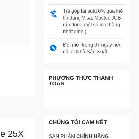
Trả góp lãi suất 0% qua thẻ
tín dụng Visa, Master, JCB
(áp dụng một số mặt hàng
nhất định )
Đổi mới trong 07 ngày nếu
có lỗi Nhà Sản Xuất
ương tiện
PHƯƠNG THỨC THANH
TOÁN
CHÚNG TÔI CAM KẾT
e 25X
SẢN PHẨM
CHÍNH HÃNG