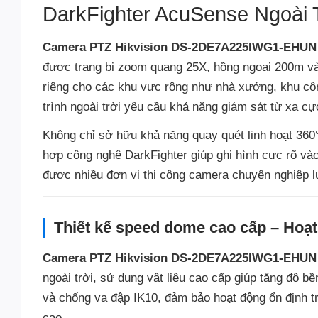
DarkFighter AcuSense Ngoài 
Camera PTZ Hikvision DS-2DE7A225IWG1-EHUN
được trang bị zoom quang 25X, hồng ngoại 200m v
riêng cho các khu vực rộng như nhà xưởng, khu côn
trình ngoài trời yêu cầu khả năng giám sát từ xa c
Không chỉ sở hữu khả năng quay quét linh hoạt 360
hợp công nghệ DarkFighter giúp ghi hình cực rõ và
được nhiều đơn vị thi công camera chuyên nghiệp l
Thiết kế speed dome cao cấp – Hoạt
Camera PTZ Hikvision DS-2DE7A225IWG1-EHUN
ngoài trời, sử dụng vật liệu cao cấp giúp tăng độ 
và chống va đập IK10, đảm bảo hoạt động ổn định tro
cao.