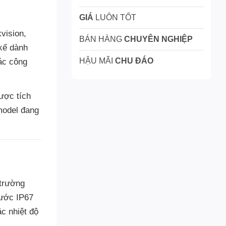
GIÁ
LUÔN TỐT
vision,
BÁN HÀNG
CHUYÊN NGHIỆP
kế dành
HẬU MÃI
CHU ĐÁO
ác công
ược tích
model đang
trường
nước IP67
c nhiệt độ