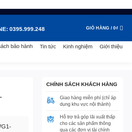
GIỎ HÀNG /
0
₫
E: 0395.999.248
sách bảo hành
Tin tức
Kinh nghiệm
Giới thiệu
CHÍNH SÁCH KHÁCH HÀNG
-
Giao hàng miễn phí (chỉ áp
dụng khu vực nội thành)
Hỗ trợ trả góp lãi xuất thấp
cho các sản phẩm thông
WG1-
qua các đơn vị tài chính