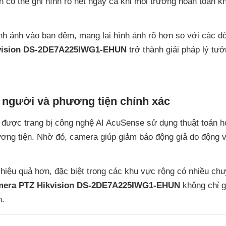
 có thể ghi hình rõ nét ngay cả khi môi trường hoàn toàn k
ình ảnh vào ban đêm, mang lại hình ảnh rõ hơn so với các 
vision DS-2DE7A225IWG1-EHUN
trở thành giải pháp lý tư
 người và phương tiện chính xác
được trang bị công nghệ AI AcuSense sử dụng thuật toán h
ơng tiện. Nhờ đó, camera giúp giảm báo động giả do động v
 hiệu quả hơn, đặc biệt trong các khu vực rộng có nhiều ch
era PTZ Hikvision DS-2DE7A225IWG1-EHUN
không chỉ g
n.