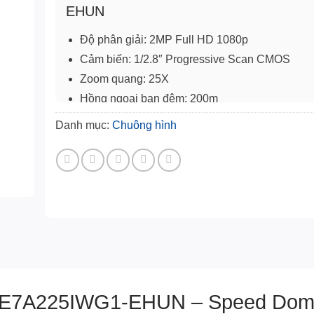
EHUN
Độ phân giải: 2MP Full HD 1080p
Cảm biến: 1/2.8″ Progressive Scan CMOS
Zoom quang: 25X
Hồng ngoại ban đêm: 200m
Công nghệ AI: AcuSense phân biệt người & ph
Danh mục:
Chuông hình
2DE7A225IWG1-EHUN – Speed Dom