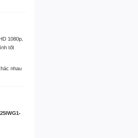
 HD 1080p,
nh tốt
khác nhau
225IWG1-