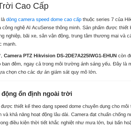
Trời Cao Cấp
là
dòng camera speed dome cao cấp
thuộc series 7 của Hik
à công nghệ AI AcuSense thông minh. Sản phẩm được thiết 
g nghiệp, bãi xe, sân vận động, trung tâm thương mại và c
ực mạnh.
°,
Camera PTZ Hikvision DS-2DE7A225IWG1-EHUN
còn đ
o ban đêm, ngay cả trong môi trường ánh sáng yếu. Đây là 
ựa chọn cho các dự án giám sát quy mô lớn.
 động ổn định ngoài trời
được thiết kế theo dạng speed dome chuyên dụng cho môi 
bền và khả năng hoạt động lâu dài. Camera đạt chuẩn chống 
ng điều kiện thời tiết khắc nghiệt như mưa lớn, bụi bẩn hoặ