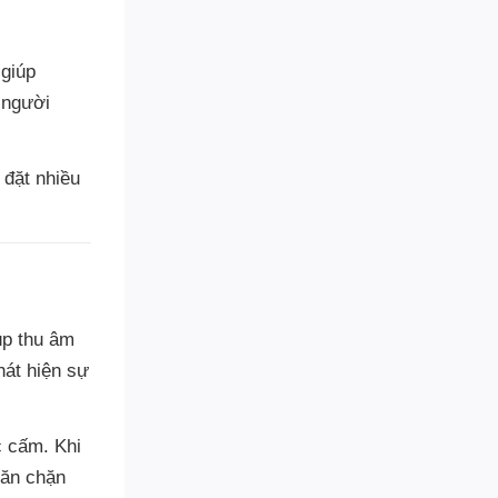
 giúp
 người
 đặt nhiều
úp thu âm
hát hiện sự
c cấm. Khi
găn chặn