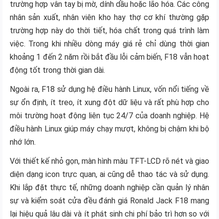
trường hợp vân tay bị mờ, dính dầu hoặc lão hóa. Các công
nhân sản xuất, nhân viên kho hay thợ cơ khí thường gặp
trường hợp này do thời tiết, hóa chất trong quá trình làm
việc. Trong khi nhiều dòng máy giá rẻ chỉ dùng thời gian
khoảng 1 đến 2 năm rồi bắt đầu lỗi cảm biến, F18 vẫn hoạt
động tốt trong thời gian dài.
Ngoài ra, F18 sử dụng hệ điều hành Linux, vốn nổi tiếng về
sự ổn định, ít treo, ít xung đột dữ liệu và rất phù hợp cho
môi trường hoạt động liên tục 24/7 của doanh nghiệp. Hệ
điều hành Linux giúp máy chạy mượt, không bị chậm khi bộ
nhớ lớn.
Với thiết kế nhỏ gọn, màn hình màu TFT-LCD rõ nét và giao
diện dạng icon trực quan, ai cũng dễ thao tác và sử dụng.
Khi lắp đặt thực tế, những doanh nghiệp cần quản lý nhân
sự và kiểm soát cửa đều đánh giá Ronald Jack F18 mang
lại hiệu quả lâu dài và ít phát sinh chi phí bảo trì hơn so với