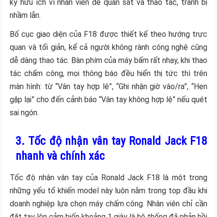
kỳ hữu ích vì nhân viên dễ quan sát và thao tác, tránh bị
nhầm lẫn.
Bố cục giao diện của F18 được thiết kế theo hướng trực
quan và tối giản, kể cả người không rành công nghệ cũng
dễ dàng thao tác. Bàn phím của máy bấm rất nhạy, khi thao
tác chấm công, mọi thông báo đều hiển thị tức thì trên
màn hình: từ “Vân tay hợp lệ”, “Ghi nhận giờ vào/ra”, “Hẹn
gặp lại” cho đến cảnh báo “Vân tay không hợp lệ” nếu quét
sai ngón.
3. Tốc độ nhận vân tay Ronald Jack F18
nhanh và chính xác
Tốc độ nhận vân tay của Ronald Jack F18 là một trong
những yếu tố khiến model này luôn nằm trong top đầu khi
doanh nghiệp lựa chọn máy chấm công. Nhân viên chỉ cần
đặt tay lên cảm biến khoảng 1 giây là hệ thống đã phản hồi