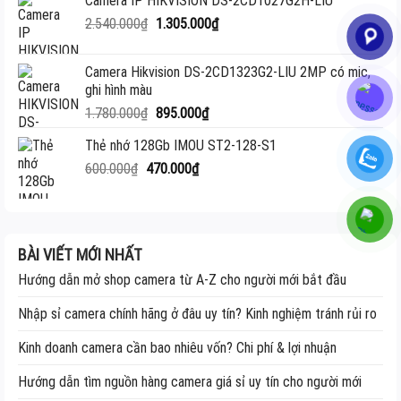
Camera IP HIKVISION DS-2CD1027G2H-LIU
2.850.000₫.
là:
Giá
Giá
2.540.000
₫
1.305.000
₫
1.470.000₫.
gốc
hiện
là:
tại
Camera Hikvision DS-2CD1323G2-LIU 2MP có mic,
2.540.000₫.
là:
ghi hình màu
1.305.000₫.
Giá
Giá
1.780.000
₫
895.000
₫
gốc
hiện
Thẻ nhớ 128Gb IMOU ST2-128-S1
là:
tại
Giá
Giá
600.000
₫
470.000
1.780.000₫.
₫
là:
gốc
hiện
895.000₫.
là:
tại
600.000₫.
là:
470.000₫.
BÀI VIẾT MỚI NHẤT
Hướng dẫn mở shop camera từ A-Z cho người mới bắt đầu
Nhập sỉ camera chính hãng ở đâu uy tín? Kinh nghiệm tránh rủi ro
Kinh doanh camera cần bao nhiêu vốn? Chi phí & lợi nhuận
Hướng dẫn tìm nguồn hàng camera giá sỉ uy tín cho người mới