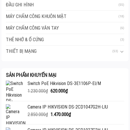
ĐẦU GHI HÌNH
(55)
MÁY CHẤM CÔNG KHUÔN MẶT
(18)
MÁY CHẤM CÔNG VÂN TAY
(6)
THẺ NHỚ & Ổ CỨNG
(3)
THIẾT BỊ MẠNG
(53)
SẢN PHẨM KHUYẾN MẠI
Switch PoE Hikvision DS-3E1106P-EI/M
Giá
Giá
1.230.000
₫
620.000
₫
gốc
hiện
là:
tại
Camera IP HIKVISION DS-2CD1047G2H-LIU
1.230.000₫.
là:
Giá
Giá
2.850.000
₫
1.470.000
₫
620.000₫.
gốc
hiện
là:
tại