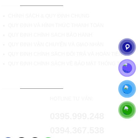
CHÍNH SÁCH & QUY ĐỊNH CHUNG
QUY ĐỊNH VÀ HÌNH THỨC THANH TOÁN
QUY ĐỊNH CHÍNH SÁCH BẢO HÀNH
QUY ĐỊNH VẬN CHUYỂN VÀ GIAO NHẬN
QUY ĐỊNH CHÍNH SÁCH ĐỔI TRẢ VÀ HOÀN TIỀN
QUY ĐỊNH CHÍNH SÁCH VỀ BẢO MẬT THÔNG TIN
TƯ VẤN & HỖ TRỢ KHÁCH HÀNG
HOTLINE TƯ VẤN:
0395.999.248
0394.367.538