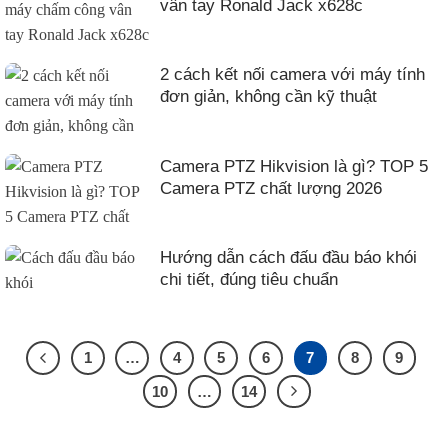
vân tay Ronald Jack x628c
2 cách kết nối camera với máy tính
đơn giản, không cần kỹ thuật
Camera PTZ Hikvision là gì? TOP 5
Camera PTZ chất lượng 2026
Hướng dẫn cách đấu đầu báo khói
chi tiết, đúng tiêu chuẩn
1
…
4
5
6
7
8
9
10
…
14