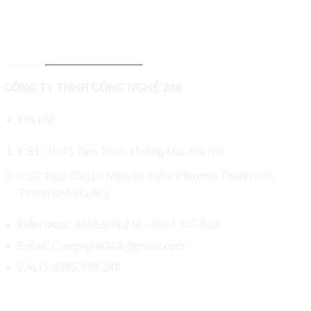
THÔNG TIN LIÊN HỆ
CÔNG TY TNHH CÔNG NGHỆ 248
Địa chỉ:
CS1:
7/243 Tam Trinh, Hoàng Mai, Hà Nội
CS2: Ngõ 33/116 Nguyễn Xiển, Phường Thanh Liệt,
Thành phố Hà Nội
Điện thoại: 0395.999.248 -
0394.367.538
Email:
Congnghe248@gmail.com
ZALO:
0395.999.248
CHÍNH SÁCH & HỖ TRỢ