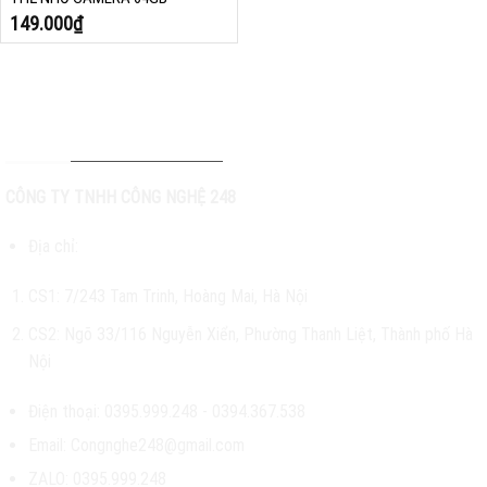
149.000
₫
THÔNG TIN LIÊN HỆ
CÔNG TY TNHH CÔNG NGHỆ 248
Địa chỉ:
CS1:
7/243 Tam Trinh, Hoàng Mai, Hà Nội
CS2: Ngõ 33/116 Nguyễn Xiển, Phường Thanh Liệt, Thành phố Hà
Nội
Điện thoại: 0395.999.248 -
0394.367.538
Email:
Congnghe248@gmail.com
ZALO:
0395.999.248