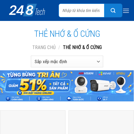
Skip
Tìm
to
kiếm:
content
THẺ NHỚ & Ổ CỨNG
TRANG CHỦ
/
THẺ NHỚ & Ổ CỨNG