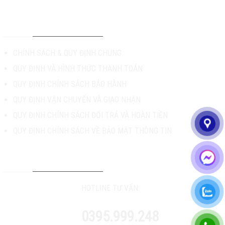
CHÍNH SÁCH & HỖ TRỢ
CHÍNH SÁCH & QUY ĐỊNH CHUNG
QUY ĐỊNH VÀ HÌNH THỨC THANH TOÁN
QUY ĐỊNH CHÍNH SÁCH BẢO HÀNH
QUY ĐỊNH VẬN CHUYỂN VÀ GIAO NHẬN
QUY ĐỊNH CHÍNH SÁCH ĐỔI TRẢ VÀ HOÀN TIỀN
QUY ĐỊNH CHÍNH SÁCH VỀ BẢO MẬT THÔNG TIN
TƯ VẤN & HỖ TRỢ KHÁCH HÀNG
HOTLINE TƯ VẤN:
0395.999.248