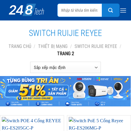
Skip
Tìm
to
kiếm:
content
SWITCH RUIJIE REYEE
TRANG CHỦ
/
THIẾT BỊ MẠNG
/
SWITCH RUIJIE REYEE
/
TRANG 2