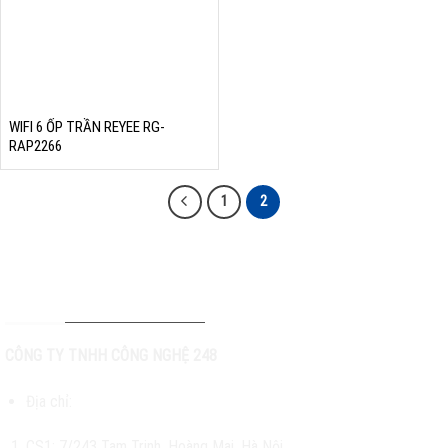
WIFI 6 ỐP TRẦN REYEE RG-
RAP2266
1
2
THÔNG TIN LIÊN HỆ
CÔNG TY TNHH CÔNG NGHỆ 248
Địa chỉ:
CS1:
7/243 Tam Trinh, Hoàng Mai, Hà Nội