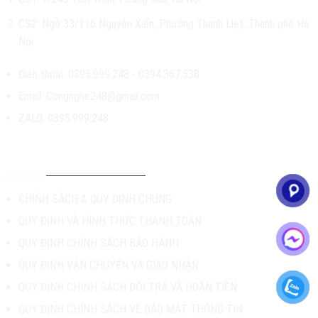
CS2: Ngõ 33/116 Nguyễn Xiển, Phường Thanh Liệt, Thành phố Hà
Nội
Điện thoại: 0395.999.248 -
0394.367.538
Email:
Congnghe248@gmail.com
ZALO:
0395.999.248
CHÍNH SÁCH & HỖ TRỢ
CHÍNH SÁCH & QUY ĐỊNH CHUNG
QUY ĐỊNH VÀ HÌNH THỨC THANH TOÁN
QUY ĐỊNH CHÍNH SÁCH BẢO HÀNH
QUY ĐỊNH VẬN CHUYỂN VÀ GIAO NHẬN
QUY ĐỊNH CHÍNH SÁCH ĐỔI TRẢ VÀ HOÀN TIỀN
QUY ĐỊNH CHÍNH SÁCH VỀ BẢO MẬT THÔNG TIN